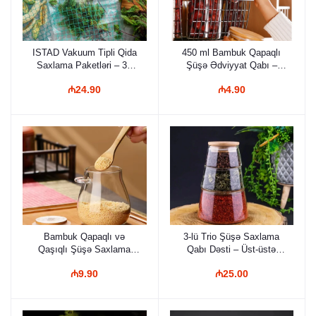
ISTAD Vakuum Tipli Qida
450 ml Bambuk Qapaqlı
Saxlama Paketləri – 30
Şüşə Ədviyyat Qabı –
Ədəd
Vakuumlu, Şəffaf və
₼24.90
₼4.90
Ekoloji Saxlama Qabı
Bambuk Qapaqlı və
3-lü Trio Şüşə Saxlama
Qaşıqlı Şüşə Saxlama
Qabı Dəsti – Üst-üstə
Bankası
Yığılan Erqonomik Dizayn
₼9.90
₼25.00