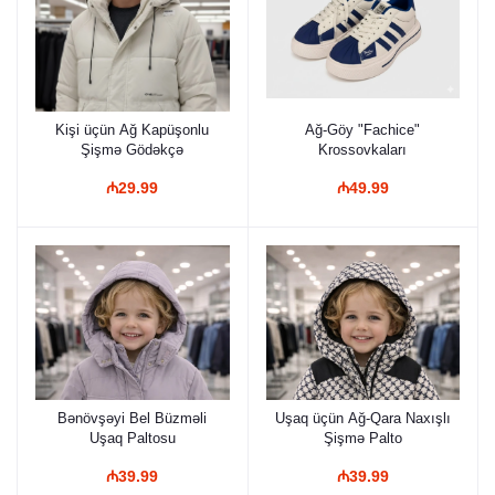
Kişi üçün Ağ Kapüşonlu
Ağ-Göy "Fachice"
Şişmə Gödəkçə
Krossovkaları
₼29.99
₼49.99
Bənövşəyi Bel Büzməli
Uşaq üçün Ağ-Qara Naxışlı
Uşaq Paltosu
Şişmə Palto
₼39.99
₼39.99