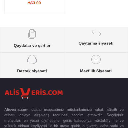
₼63.00
Qaytarma siyasəti
Qaydalar və şərtlər
Dəstək siyasəti
Məxfilik Siyasəti
Alisveris.com
olaraq məqsədimiz müştərilərimizə rahat, sürətli və
etibarlı onlayn alış-veriş təcrübəsi təqdim etməkdir. Seçdiyiniz
məhsulları ən yaxşı qiymətlərlə, geniş kateqoriya müxtəlifliyi ilə və
yüksək xidmət keyfiyyəti ilə bir araya gətirir, alış-verişi daha sadə və