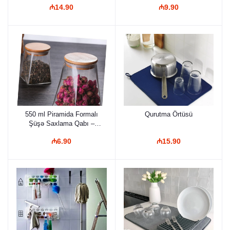
₼14.90
₼9.90
Tutacaqlı və Vakuum
Vakuumlu və Dekorativ
Qapaqlı Mətbəx
Ədviyyat Bankası
Orqanayzeri
550 ml Piramida Formalı
Qurutma Örtüsü
Şüşə Saxlama Qabı –
Təbii Bambuk Qapaqlı,
₼6.90
₼15.90
Vakuumlu və Dekorativ
Ədviyyat Bankası