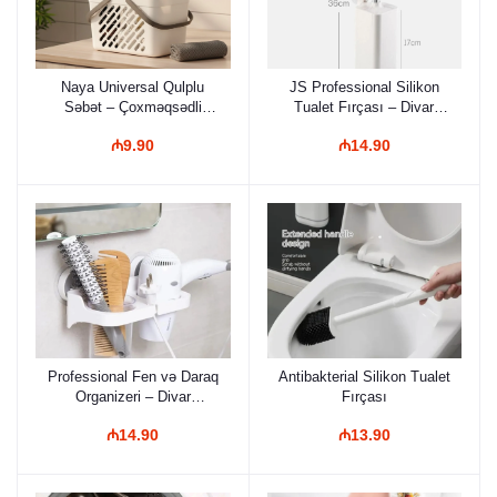
Naya Universal Qulplu
JS Professional Silikon
Səbət – Çoxməqsədli
Tualet Fırçası – Divar
Mətbəx və Ev Orqanayzeri
Yapışqanlı, Antibakterial və
₼9.90
₼14.90
Elastik Başlıqlı Modern
Vanna Aksesuarı
Professional Fen və Daraq
Antibakterial Silikon Tualet
Organizeri – Divar
Fırçası
Yapışqanlı, Polipropilen
₼14.90
₼13.90
Plastik, Vanna Otağı üçün
Universal Stand