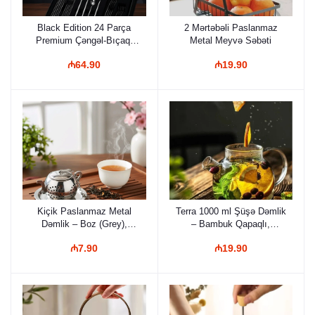
Black Edition 24 Parça
2 Mərtəbəli Paslanmaz
Premium Çəngəl-Bıçaq-
Metal Meyvə Səbəti
Qaşıq Dəsti – Xüsusi
₼64.90
₼19.90
Paslanmaz Metal, 6
Nəfərlik Modern Yemək
Dəsti
Kiçik Paslanmaz Metal
Terra 1000 ml Şüşə Dəmlik
Dəmlik – Boz (Grey),
– Bambuk Qapaqlı,
Xüsusi İnduksiya
Borosilikate İstiyədavamlı
₼7.90
₼19.90
Uyğunluqlu və
Şəffaf Çaydan
İstiyədavamlı Çaydan