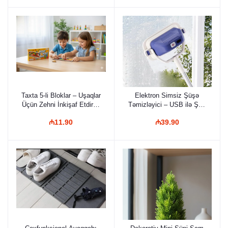
Oyuncaq
Taxta 5-li Bloklar – Uşaqlar
Elektron Simsiz Şüşə
Üçün Zehni İnkişaf Etdirən
Təmizləyici – USB ilə Şarj
Rəngarəng Tetris Tipli
Olunan, Mikrofiber Başlıqlı
₼11.90
₼39.90
Məntiq Oyunu
və Erqonomik Dizaynlı
Pəncərə Təmizləmə Cihazı