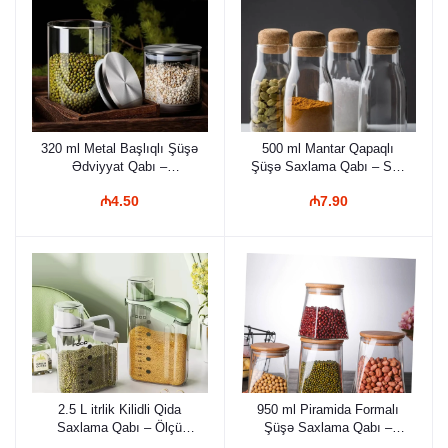
320 ml Metal Başlıqlı Şüşə
500 ml Mantar Qapaqlı
Ədviyyat Qabı –
Şüşə Saxlama Qabı – Süd
Vakuumlu, Şəffaf və
Şüşəsi Dizaynlı, Estetik və
₼4.50
₼7.90
Modern Saxlama Qabı
Ekoloji Ədviyyat Qabı
2.5 L itrlik Kilidli Qida
950 ml Piramida Formalı
Saxlama Qabı – Ölçü
Şüşə Saxlama Qabı –
Şkalalı, Erqonomik
Təbii Bambuk Qapaqlı,