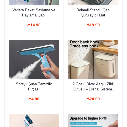
Variera Paket Saxlama və
Bölməli Standlı Qab
Paylama Qabı
Qurulayıcı Mat
₼14.90
₼19.90
Spreyli Şüşə Təmizlik
2 Gözlü Divar Asqılı Zibil
Fırçası
Qutusu – Drenaj Sistemli
və Modern Dizayn
₼4.90
₼24.90