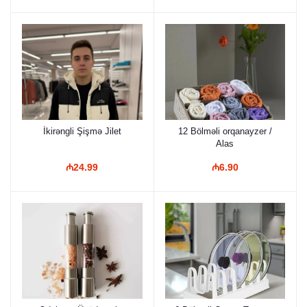
İkirəngli Şişmə Jilet
12 Bölməli orqanayzer /
Alas
₼24.99
₼6.90