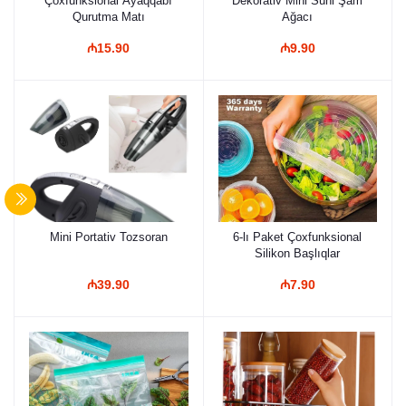
Çoxfunksional Ayaqqabı
Dekorativ Mini Süni Şam
Qurutma Matı
Ağacı
₼15.90
₼9.90
Mini Portativ Tozsoran
6-lı Paket Çoxfunksional
Silikon Başlıqlar
₼39.90
₼7.90