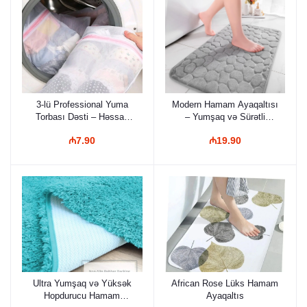
3-lü Professional Yuma
Modern Hamam Ayaqaltısı
Torbası Dəsti – Həssas
– Yumşaq və Sürətli
Geyimlər üçün 3 Fərqli
Quruyan
₼7.90
₼19.90
Ölçüdə, Zəncirli Qoruyucu
Torbalar
Ultra Yumşaq və Yüksək
African Rose Lüks Hamam
Hopdurucu Hamam
Ayaqaltıs