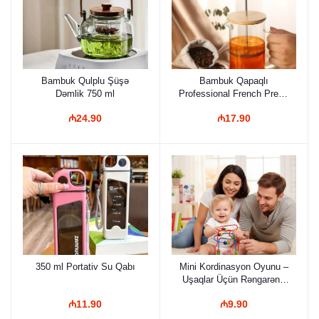
Bambuk Qulplu Şüşə
Bambuk Qapaqlı
Dəmlik 750 ml
Professional French Press
– 800 ml, Borosilikat Şüşə
₼24.90
₼17.90
və Paslanmaz Polad
Süzgəcli Kofe və Çay
Dəmləyici
350 ml Portativ Su Qabı
Mini Kordinasyon Oyunu –
Uşaqlar Üçün Rəngarəng
Labirint, Motor
₼11.90
₼9.90
Bacarıqlarını İnkişaf
Etdirən Eğitici Taxta