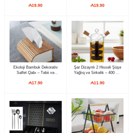
Ayaqaltısı
₼19.90
₼19.90
Ekoloji Bambuk Dekorativ
Şar Dizaynlı 2 Hissəli Şüşə
Salfet Qabı – Təbii və
Yağlıq və Sirkəlik – 400 ml,
Müasir Dizayn
Estetik və Kompakt
₼17.90
₼11.90
Mətbəx Aksesuarı