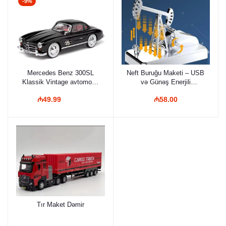
-9%
Mercedes Benz 300SL
Neft Buruğu Maketi – USB
Klassik Vintage avtomobil
və Günəş Enerjili
Uşaq Oğlan Ad günü
Ətirləndirici, Dekorativ
₼49.99
₼58.00
Hədiyyə Kolleksiyası
Model
Tır Maket Dəmir