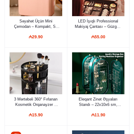
Səyahət Üçün Mini
LED İşıqlı Professional
Çemodan – Kompakt, Su
Makiyaj Çantası – Güzgülü
Keçirməz və Zərbəyə
və Tənzimlənən Bölməli
₼29.90
₼55.00
Davamlı Orqanayzer
Kosmetik Orqanayzer
3 Mərtəbəli 360° Fırlanan
Eleqant Zinət Əşyaları
Kosmetik Orqanayzer –
Standı – 22x10x6 sm,
Akril, Tənzimlənən Geniş
Qatlanan Ekran Dizaynı,
₼15.90
₼11.90
Həcmli Makiyaj Rəfi
Sırğa, Boyunbağı və
Qolbaq üçün Güzgülü
Professional Orqanayzer