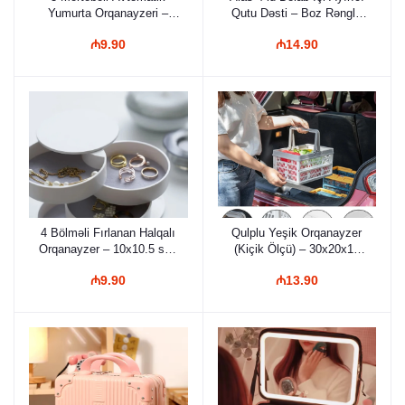
Yumurta Orqanayzeri –
Qutu Dəsti – Boz Rəngli,
Soyuducu və Mətbəx üçün
Müxtəlif Ölçülü, Alt
₼9.90
₼14.90
Yerə Qənaət Edən
Geyimi, Corab və
Nizamlayıcı
Aksesuarlar üçün
Çekmece Daxili
Nizamlayıcı Set
4 Bölməli Fırlanan Halqalı
Qulplu Yeşik Orqanayzer
Orqanayzer – 10x10.5 sm,
(Kiçik Ölçü) – 30x20x16
Qapaqlı, Tozdan Qoruyan,
sm
₼9.90
₼13.90
Zinət Əşyaları və
Aksesuarlar üçün Silindrik
Saxlama Qutusu