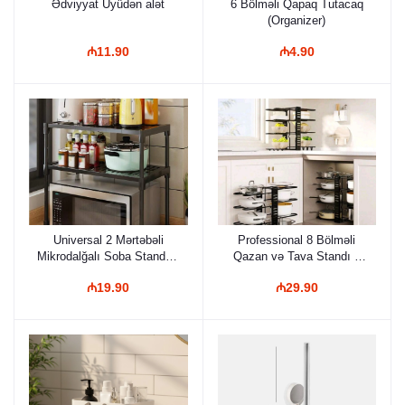
Ədviyyat Üyüdən alət
6 Bölməli Qapaq Tutacaq
(Organizer)
₼11.90
₼4.90
Universal 2 Mərtəbəli
Professional 8 Bölməli
Mikrodalğalı Soba Standı –
Qazan və Tava Standı –
Mətbəx üçün Metal
Paslanmaz Metal, Geniş
₼19.90
₼29.90
Təşkilatçı Rəf
Həcmli Mətbəx Organizeri