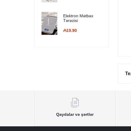
Elektron Mətbəx
Tərəzisi
₼19.90
Te
Qaydalar və şərtlər