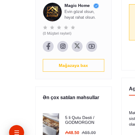
Magic Home
Evin gözəl olsun,
həyat rahat olsun.
(0 Müştəri rəyləri)
Mağazaya bax
Aç
Ən çox satılan məhsullar
Mət
5 li Qutu Dəsti /
sis
GODMORGON
ola
₼48.50
₼55.00