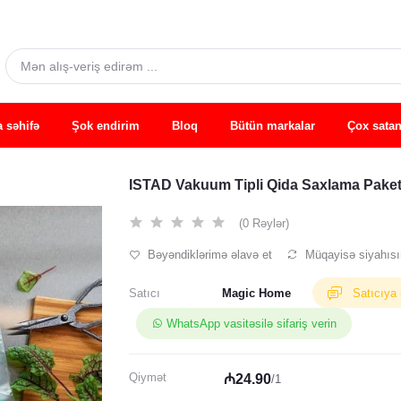
 səhifə
Şok endirim
Bloq
Bütün markalar
Çox satan
ISTAD Vakuum Tipli Qida Saxlama Paketl
(0 Rəylər)
Bəyəndiklərimə əlavə et
Müqayisə siyahısı
Satıcı
Magic Home
Satıcıya
WhatsApp vasitəsilə sifariş verin
Qiymət
₼24.90
/1