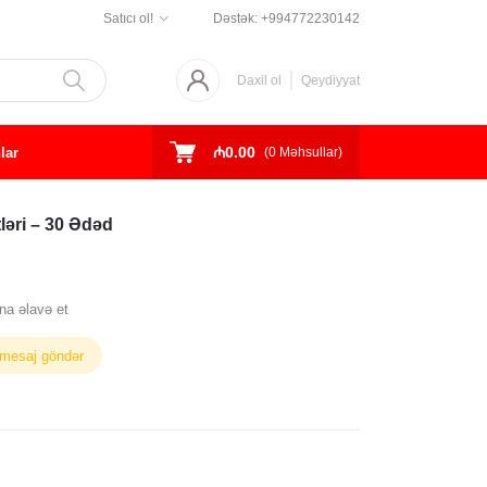
Satıcı ol!
Dəstək:
+994772230142
Daxil ol
Qeydiyyat
₼0.00
lar
(
0
Məhsullar)
əri – 30 Ədəd
na əlavə et
 mesaj göndər