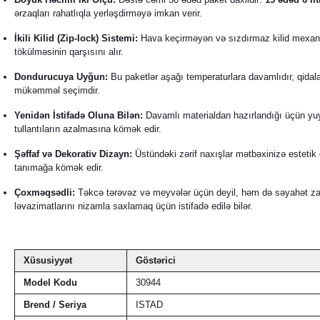
ərzaqları rahatlıqla yerləşdirməyə imkan verir.
İkili Kilid (Zip-lock) Sistemi:
Hava keçirməyən və sızdırmaz kilid mexaniz
tökülməsinin qarşısını alır.
Dondurucuya Uyğun:
Bu paketlər aşağı temperaturlara davamlıdır, qida
mükəmməl seçimdir.
Yenidən İstifadə Oluna Bilən:
Davamlı materialdan hazırlandığı üçün yuyul
tullantıların azalmasına kömək edir.
Şəffaf və Dekorativ Dizayn:
Üstündəki zərif naxışlar mətbəxinizə estetik q
tanımağa kömək edir.
Çoxməqsədli:
Təkcə tərəvəz və meyvələr üçün deyil, həm də səyahət za
ləvazimatlarını nizamla saxlamaq üçün istifadə edilə bilər.
Xüsusiyyət
Göstərici
Model Kodu
30944
Brend / Seriya
ISTAD