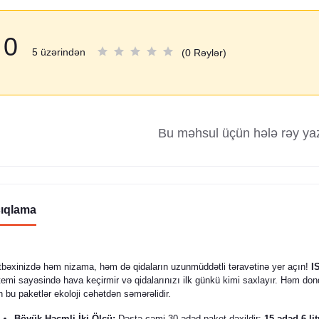
0
5 üzərindən
(0 Rəylər)
Bu məhsul üçün hələ rəy ya
ıqlama
bəxinizdə həm nizama, həm də qidaların uzunmüddətli təravətinə yer açın!
I
temi sayəsində hava keçirmir və qidalarınızı ilk günkü kimi saxlayır. Həm don
n bu paketlər ekoloji cəhətdən səmərəlidir.
Böyük Həcmli İki Ölçü:
Dəstə cəmi 30 ədəd paket daxildir:
15 ədəd 6 lit