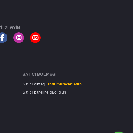
ZI IZLƏYIN
SATICI BÖLMƏSI
Satıcı olmaq
İndi müraciət edin
Satıcı panelinə daxil olun