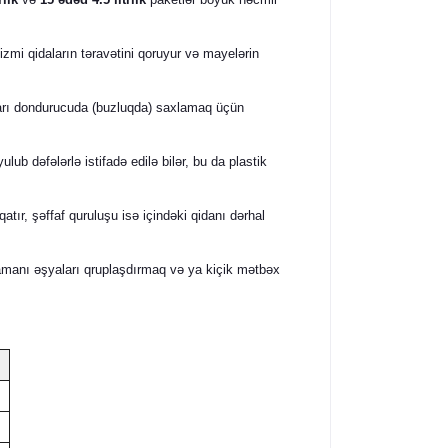
mi qidaların təravətini qoruyur və mayelərin
ları dondurucuda (buzluqda) saxlamaq üçün
ub dəfələrlə istifadə edilə bilər, bu da plastik
atır, şəffaf quruluşu isə içindəki qidanı dərhal
manı əşyaları qruplaşdırmaq və ya kiçik mətbəx