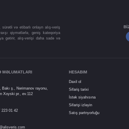
BI
ürətli və etibarlı onlayn alış-veriş
axşı qiymətlərlə, geniş kateqoriya
ya gətirir, alış-verişi daha sadə və
Ə MƏLUMATLARI
HESABIM
Daxil ol
 Bakı ş., Nərimanov rayonu,
Sifariş tarixi
n Xoyski pr., ev.112
İstək siyahısına
Sifarişi izləyin
 223 01 42
Satış partnyorluğu
@alisveris.com