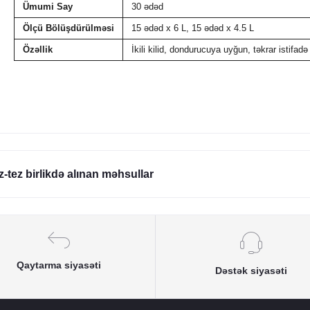
Ümumi Say
30 ədəd
Ölçü Bölüşdürülməsi
15 ədəd x 6 L, 15 ədəd x 4.5 L
Özəllik
İkili kilid, dondurucuya uyğun, təkrar istifadə
z-tez birlikdə alınan məhsullar
Qaytarma siyasəti
Dəstək siyasəti