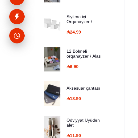
Siyitmə içi
Orqanayzer /
SKUBB - ağ
₼24.99
12 Bölməli
orqanayzer / Alas
₼6.90
Aksesuar çantası
₼13.90
Ədviyyat Üyüdən
alət
₼11.90