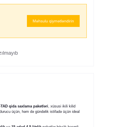
Məhsulu qiymətləndirin
zılmayıb
STAD qida saxlama paketləri
, xüsusi ikili kilid
durucu üçün, həm də gündəlik istifadə üçün ideal
rlik
və
15 ədəd 4.5 litrlik
paketlər böyük həcmli