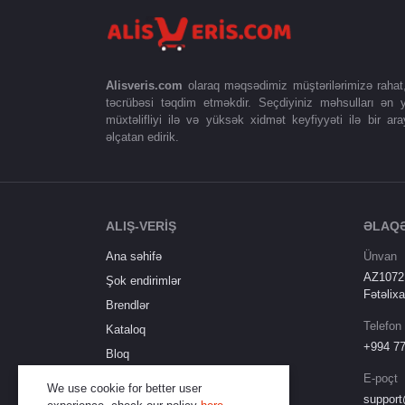
Alisveris.com
olaraq məqsədimiz müştərilərimizə rahat, s
təcrübəsi təqdim etməkdir. Seçdiyiniz məhsulları ən y
müxtəlifliyi ilə və yüksək xidmət keyfiyyəti ilə bir ara
əlçatan edirik.
ALIŞ-VERİŞ
ƏLAQ
Ana səhifə
Ünvan
AZ1072,
Şok endirimlər
Fətəlixa
Brendlər
Telefon
Kataloq
+994 77
Bloq
Qaytarma siyasəti
E-poçt
We use cookie for better user
support