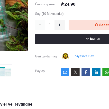
₼24.90
Ümumi qiymət
Say
(
10
Mövcuddur)
Səbətə
İndi al
Siyasətə Bax
Geri qaytarmaq
Paylaş
ylər və Reytinqlər