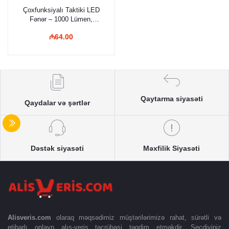
Çoxfunksiyalı Taktiki LED
Fənər – 1000 Lümen,
Təhlükəsizlik Çəkici və
₼64.00
Kəsicili
Qaytarma siyasəti
Qaydalar və şərtlər
Dəstək siyasəti
Məxfilik Siyasəti
Alisveris.com
olaraq məqsədimiz müştərilərimizə rahat, sürətli və
etibarlı onlayn alış-veriş təcrübəsi təqdim etməkdir. Seçdiyiniz