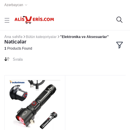
Azərbaycan
Ana səhifə
Bütün kateqoriyalar
"Elektronika və Aksesuarlar"
Nəticələr
1
Products Found
Sırala