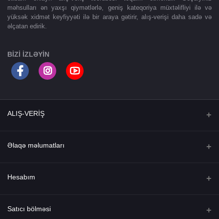
məhsulları ən yaxşı qiymətlərlə, geniş kateqoriya müxtəlifliyi ilə və
yüksək xidmət keyfiyyəti ilə bir araya gətirir, alış-verişi daha sadə və
əlçatan edirik.
BIZI IZLƏYIN
ALIŞ-VERİŞ
Ana səhifə
Əlaqə məlumatları
Şok endirimlər
Ünvan
Hesabım
Brendlər
AZ1072, Bakı ş., Nərimanov rayonu, Fətəlixan Xoyski pr., ev.112
Kataloq
Daxil ol
Telefon
Satıcı bölməsi
Bloq
+994 77 223 01 42