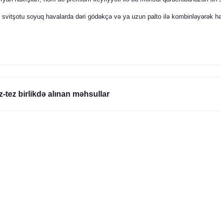
svitşotu soyuq havalarda dəri gödəkçə və ya uzun palto ilə kombinləyərək həm 
z-tez birlikdə alınan məhsullar