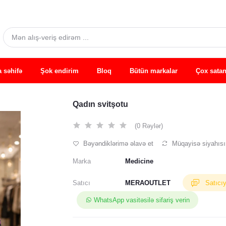
 səhifə
Şok endirim
Bloq
Bütün markalar
Çox satan
Qadın svitşotu
(0 Rəylər)
Bəyəndiklərimə əlavə et
Müqayisə siyahısı
Marka
Medicine
Satıcı
MERAOUTLET
Satıcı
WhatsApp vasitəsilə sifariş verin