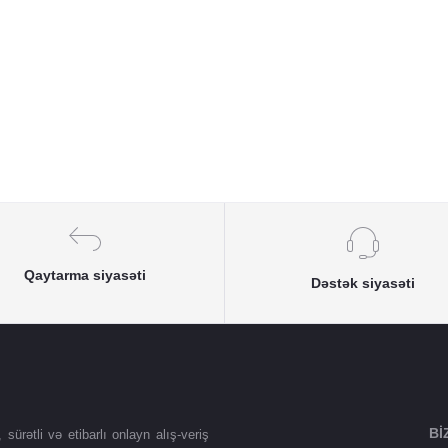
Qaytarma siyasəti
Dəstək siyasəti
BI
ürətli və etibarlı onlayn alış-veriş