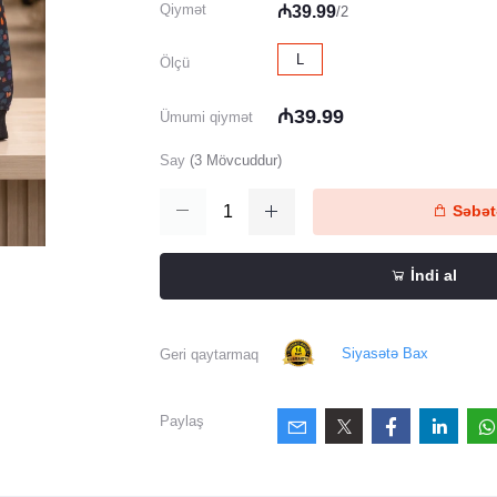
Qiymət
₼39.99
/2
L
Ölçü
₼39.99
Ümumi qiymət
Say
(
3
Mövcuddur)
Səbətə
İndi al
Siyasətə Bax
Geri qaytarmaq
Paylaş