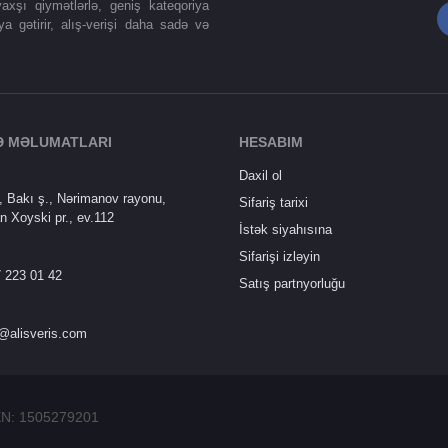
axşı qiymətlərlə, geniş kateqoriya
ya gətirir, alış-verişi daha sadə və
Ə MƏLUMATLARI
HESABIM
Daxil ol
 Bakı ş., Nərimanov rayonu,
Sifariş tarixi
n Xoyski pr., ev.112
İstək siyahısına
Sifarişi izləyin
 223 01 42
Satış partnyorluğu
@alisveris.com
ÖEN: 1505279201