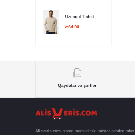
Uzunqol T-shirt
₼64.00
Qaydalar və şərtlər
Alisveris.com
olaraq məqsədimiz müştərilərimizə rahat, s