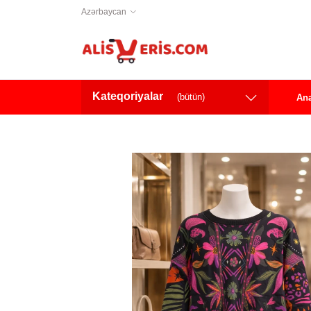
Azərbaycan
Kateqoriyalar
(bütün)
Ana