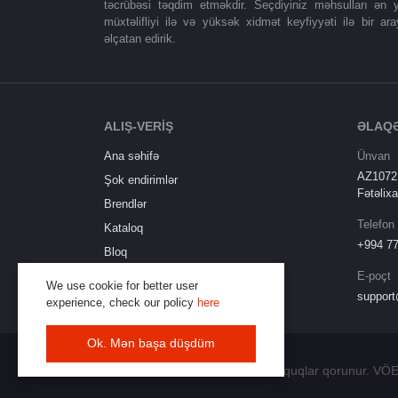
təcrübəsi təqdim etməkdir. Seçdiyiniz məhsulları ən y
müxtəlifliyi ilə və yüksək xidmət keyfiyyəti ilə bir ara
əlçatan edirik.
ALIŞ-VERİŞ
ƏLAQ
Ana səhifə
Ünvan
AZ1072,
Şok endirimlər
Fətəlixa
Brendlər
Telefon
Kataloq
+994 77
Bloq
Qaytarma siyasəti
E-poçt
We use cookie for better user
support
experience, check our policy
here
Ok. Mən başa düşdüm
© 2025 Alisveris.com - Bütün hüquqlar qorunur. V