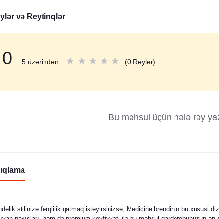
ylər və Reytinqlər
0
5 üzərindən
(0 Rəylər)
Bu məhsul üçün hələ rəy ya
ıqlama
dəlik stilinizə fərqlilik qatmaq istəyirsinizsə, Medicine brendinin bu xüsusi 
ıyan naxışları, həm də premium keyfiyyəti ilə bu məhsul qarderobunuzun ən s