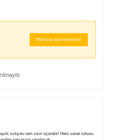
Məhsulu qiymətləndirin
zılmayıb
dizaynlı svitşotu tam sizin üçündür! Həm sənət ruhunu
evilən parçasına çevriləcək.