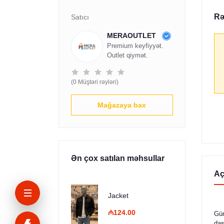
Rə
Satıcı
MERAOUTLET
Premium keyfiyyət.
Outlet qiymət.
(0 Müştəri rəyləri)
Mağazaya bax
Ən çox satılan məhsullar
Aç
Jacket
₼124.00
Gün
daş