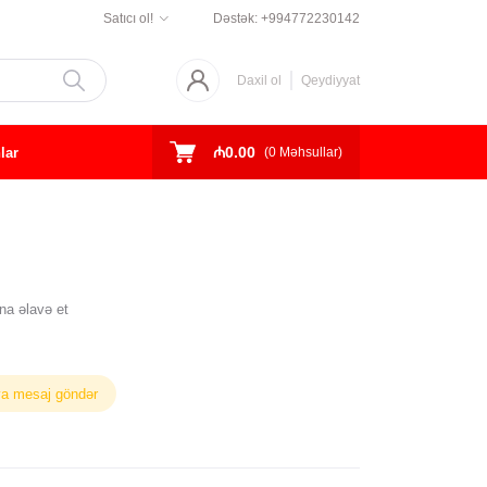
Satıcı ol!
Dəstək:
+994772230142
Daxil ol
Qeydiyyat
₼0.00
lar
(
0
Məhsullar)
na əlavə et
ya mesaj göndər