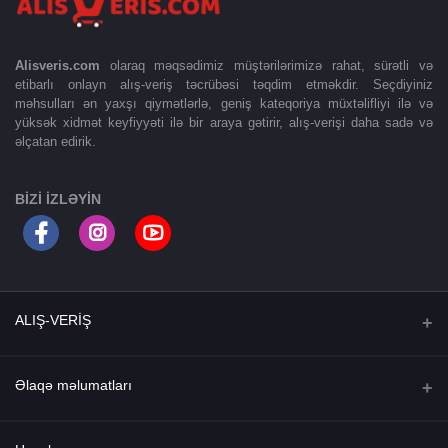
Alisveris.com
olaraq məqsədimiz müştərilərimizə rahat, sürətli və
etibarlı onlayn alış-veriş təcrübəsi təqdim etməkdir. Seçdiyiniz
məhsulları ən yaxşı qiymətlərlə, geniş kateqoriya müxtəlifliyi ilə və
yüksək xidmət keyfiyyəti ilə bir araya gətirir, alış-verişi daha sadə və
əlçatan edirik.
BIZI IZLƏYIN
ALIŞ-VERİŞ
Ana səhifə
Əlaqə məlumatları
Şok endirimlər
Ünvan