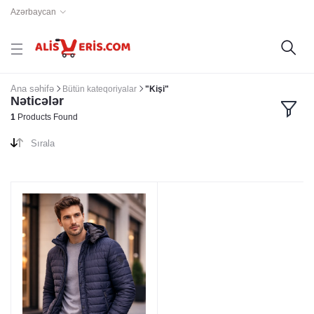
Azərbaycan
Ana səhifə
Bütün kateqoriyalar
"Kişi"
Nəticələr
1
Products Found
Sırala