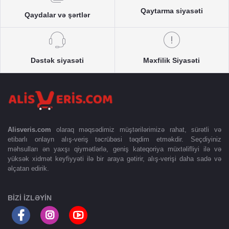
Qaytarma siyasəti
Qaydalar və şərtlər
Dəstək siyasəti
Məxfilik Siyasəti
Alisveris.com
olaraq məqsədimiz müştərilərimizə rahat, sürətli və
etibarlı onlayn alış-veriş təcrübəsi təqdim etməkdir. Seçdiyiniz
məhsulları ən yaxşı qiymətlərlə, geniş kateqoriya müxtəlifliyi ilə və
yüksək xidmət keyfiyyəti ilə bir araya gətirir, alış-verişi daha sadə və
əlçatan edirik.
BIZI IZLƏYIN