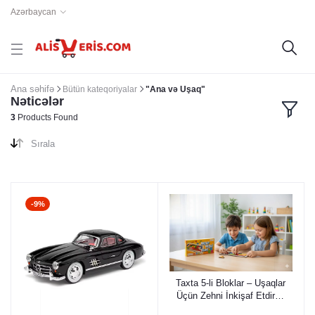
Azərbaycan
Ana səhifə
Bütün kateqoriyalar
"Ana və Uşaq"
Nəticələr
3
Products Found
Sırala
-9%
Taxta 5-li Bloklar – Uşaqlar
Üçün Zehni İnkişaf Etdirən
Rəngarəng Tetris Tipli