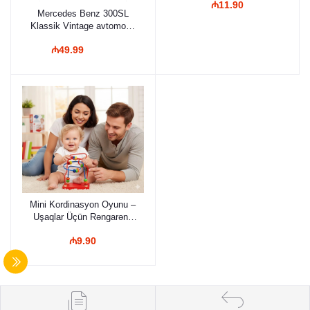
₼11.90
Məntiq Oyunu
Mercedes Benz 300SL
Klassik Vintage avtomobil
Uşaq Oğlan Ad günü
₼49.99
Hədiyyə Kolleksiyası
Mini Kordinasyon Oyunu –
Uşaqlar Üçün Rəngarəng
Labirint, Motor
₼9.90
Bacarıqlarını İnkişaf
Etdirən Eğitici Taxta
Oyuncaq