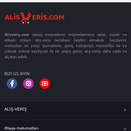
Alisveris.com
olaraq məqsədimiz müştərilərimizə rahat, sürətli və
etibarlı onlayn alış-veriş təcrübəsi təqdim etməkdir. Seçdiyiniz
məhsulları ən yaxşı qiymətlərlə, geniş kateqoriya müxtəlifliyi ilə və
yüksək xidmət keyfiyyəti ilə bir araya gətirir, alış-verişi daha sadə və
əlçatan edirik.
BIZI IZLƏYIN
ALIŞ-VERİŞ
Ana səhifə
Əlaqə məlumatları