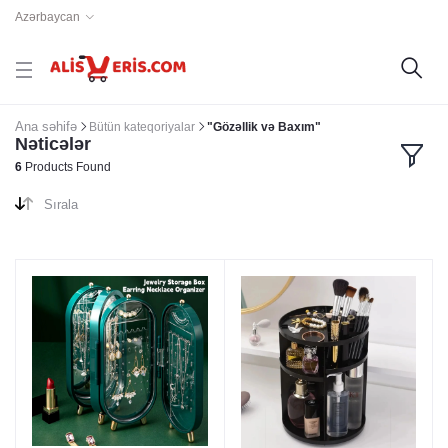
Azərbaycan
Ana səhifə
Bütün kateqoriyalar
"Gözəllik və Baxım"
Nəticələr
6
Products Found
Sırala