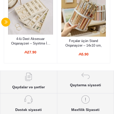
4-lü Dəst Aksesuar
Fırçalar üçün Stand
Orqanayzeri – Siyirtmə İçi
Orqanayzer – 14x10 sm,
Məxmər Zərgərlik
₼27.90
Nizamlayıcı Set
₼5.90
Qaytarma siyasəti
Qaydalar və şərtlər
Dəstək siyasəti
Məxfilik Siyasəti