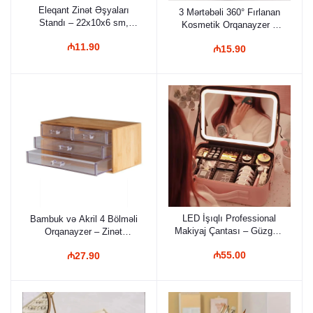
Eleqant Zinət Əşyaları
3 Mərtəbəli 360° Fırlanan
Standı – 22x10x6 sm,
Kosmetik Orqanayzer –
Qatlanan Ekran Dizaynı,
Akril, Tənzimlənən Geniş
₼11.90
Sırğa, Boyunbağı və
₼15.90
Həcmli Makiyaj Rəfi
Qolbaq üçün Güzgülü
Professional Orqanayzer
LED İşıqlı Professional
Bambuk və Akril 4 Bölməli
Makiyaj Çantası – Güzgülü
Orqanayzer – Zinət
və Tənzimlənən Bölməli
Əşyaları və Ofis
₼55.00
₼27.90
Kosmetik Orqanayzer
Ləvazimatları üçün
Dekorativ Saxlama Qutusu