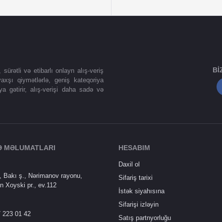
BI
ürətli və etibarlı onlayn alış-veriş
axşı qiymətlərlə, geniş kateqoriya
ya gətirir, alış-verişi daha sadə və
Ə MƏLUMATLARI
HESABIM
Daxil ol
 Bakı ş., Nərimanov rayonu,
Sifariş tarixi
n Xoyski pr., ev.112
İstək siyahısına
Sifarişi izləyin
 223 01 42
Satış partnyorluğu