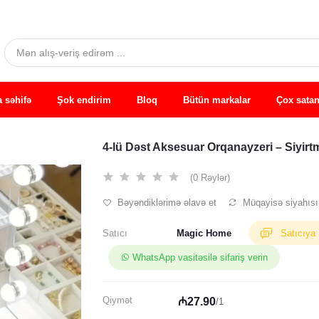
 səhifə
Şok endirim
Bloq
Bütün markalar
Çox satan
4-lü Dəst Aksesuar Orqanayzeri – Siyirt
(0 Rəylər)
Bəyəndiklərimə əlavə et
Müqayisə siyahısı
Satıcı
Magic Home
Satıcıya
WhatsApp vasitəsilə sifariş verin
Qiymət
₼27.90
/1