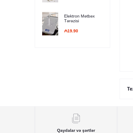
Elektron Mətbəx
Tərəzisi
₼19.90
Te
Qaydalar və şərtlər