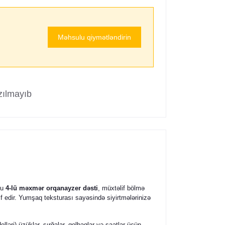
Məhsulu qiymətləndirin
zılmayıb
Bu
4-lü məxmər orqanayzer dəsti
, müxtəlif bölmə
if edir. Yumşaq teksturası sayəsində siyirtmələrinizə
lləri) üzüklər, sırğalar, qolbaqlar və saatlar üçün