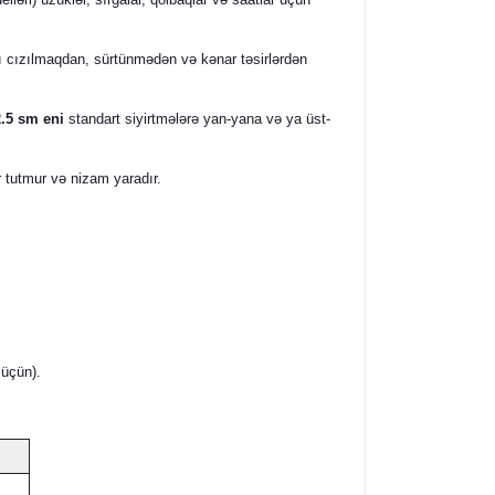
ı cızılmaqdan, sürtünmədən və kənar təsirlərdən
.5 sm eni
standart siyirtmələrə yan-yana və ya üst-
r tutmur və nizam yaradır.
üçün).