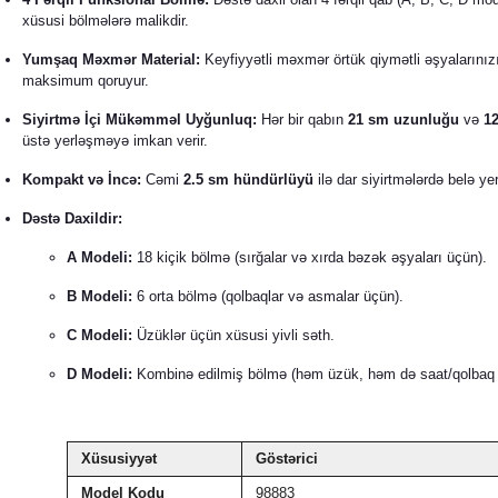
xüsusi bölmələrə malikdir.
Yumşaq Məxmər Material:
Keyfiyyətli məxmər örtük qiymətli əşyalarınız
maksimum qoruyur.
Siyirtmə İçi Mükəmməl Uyğunluq:
Hər bir qabın
21 sm uzunluğu
və
12
üstə yerləşməyə imkan verir.
Kompakt və İncə:
Cəmi
2.5 sm hündürlüyü
ilə dar siyirtmələrdə belə ye
Dəstə Daxildir:
A Modeli:
18 kiçik bölmə (sırğalar və xırda bəzək əşyaları üçün).
B Modeli:
6 orta bölmə (qolbaqlar və asmalar üçün).
C Modeli:
Üzüklər üçün xüsusi yivli səth.
D Modeli:
Kombinə edilmiş bölmə (həm üzük, həm də saat/qolbaq 
Xüsusiyyət
Göstərici
Model Kodu
98883