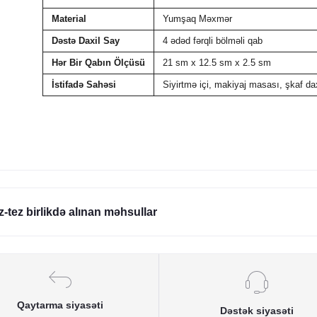
Material
Yumşaq Məxmər
Dəstə Daxil Say
4 ədəd fərqli bölməli qab
Hər Bir Qabın Ölçüsü
21 sm x 12.5 sm x 2.5 sm
İstifadə Sahəsi
Siyirtmə içi, makiyaj masası, şkaf dax
z-tez birlikdə alınan məhsullar
Qaytarma siyasəti
Dəstək siyasəti