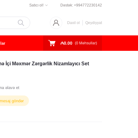
Satıcı ol!
Dəstək:
+994772230142
Daxil ol
Qeydiyyat
₼0.00
lar
(
0
Məhsullar)
mə İçi Məxmər Zərgərlik Nizamlayıcı Set
na əlavə et
 mesaj göndər