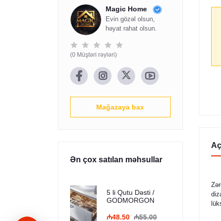
Magic Home
Evin gözəl olsun,
həyat rahat olsun.
(0 Müştəri rəyləri)
Mağazaya bax
Aç
Ən çox satılan məhsullar
Zər
5 li Qutu Dəsti /
diz
GODMORGON
lük
₼48.50
₼55.00