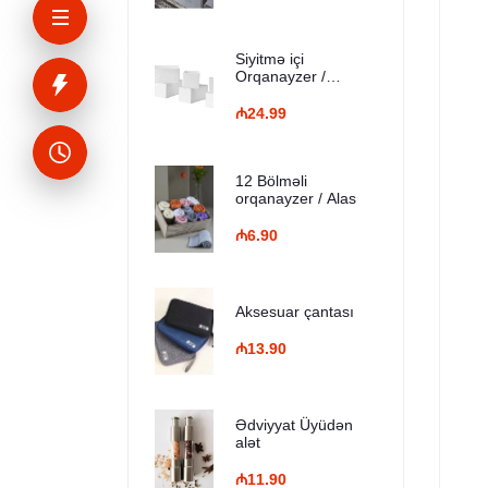
Siyitmə içi
Orqanayzer /
SKUBB - ağ
₼24.99
12 Bölməli
orqanayzer / Alas
₼6.90
Aksesuar çantası
₼13.90
Ədviyyat Üyüdən
alət
₼11.90