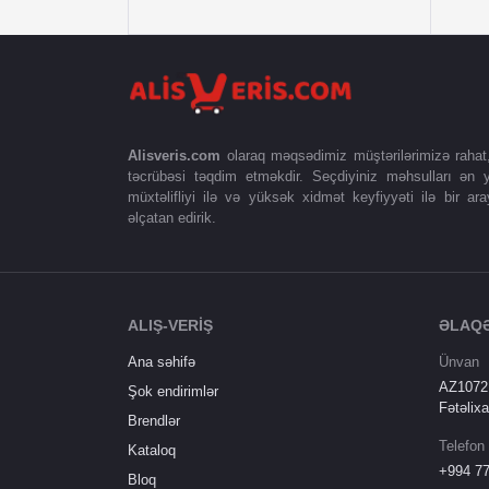
Alisveris.com
olaraq məqsədimiz müştərilərimizə rahat, s
təcrübəsi təqdim etməkdir. Seçdiyiniz məhsulları ən y
müxtəlifliyi ilə və yüksək xidmət keyfiyyəti ilə bir ara
əlçatan edirik.
ALIŞ-VERİŞ
ƏLAQ
Ana səhifə
Ünvan
AZ1072,
Şok endirimlər
Fətəlixa
Brendlər
Telefon
Kataloq
+994 77
Bloq