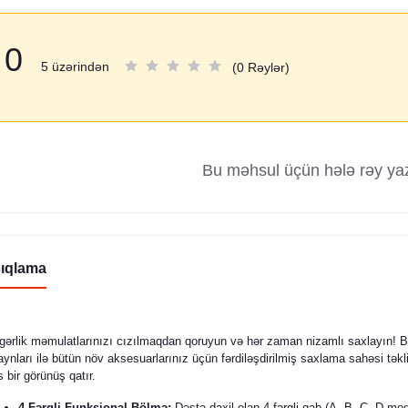
0
5 üzərindən
(0 Rəylər)
Bu məhsul üçün hələ rəy ya
ıqlama
gərlik məmulatlarınızı cızılmaqdan qoruyun və hər zaman nizamlı saxlayın! 
aynları ilə bütün növ aksesuarlarınız üçün fərdiləşdirilmiş saxlama sahəsi təkl
s bir görünüş qatır.
4 Fərqli Funksional Bölmə:
Dəstə daxil olan 4 fərqli qab (A, B, C, D mode