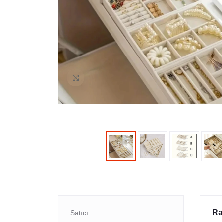
Rə
Satıcı