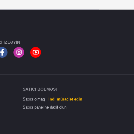
ZI IZLƏYIN
SATICI BÖLMƏSI
Satıcı olmaq
İndi müraciət edin
Satıcı panelinə daxil olun