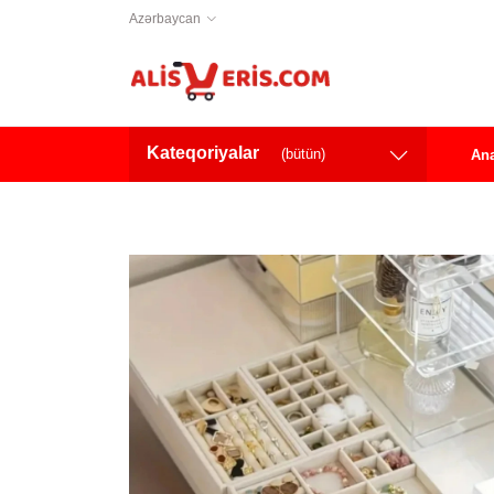
Azərbaycan
Kateqoriyalar
(bütün)
Ana