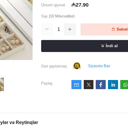
₼27.90
Ümumi qiymət
Say
(
10
Mövcuddur)
Səbətə
İndi al
Siyasətə Bax
Geri qaytarmaq
Paylaş
ylər və Reytinqlər